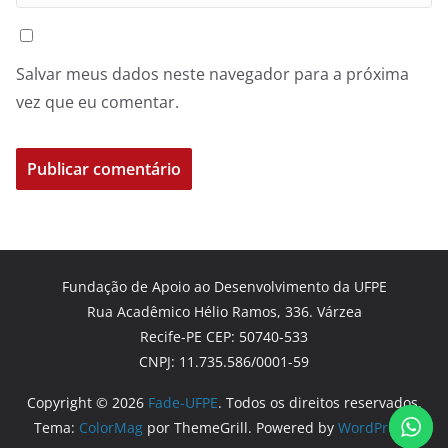
Salvar meus dados neste navegador para a próxima
vez que eu comentar.
Fundação de Apoio ao Desenvolvimento da UFPE
Rua Acadêmico Hélio Ramos, 336. Várzea
Recife-PE CEP: 50740-533
CNPJ: 11.735.586/0001-59
Copyright © 2026
Fade-UFPE
. Todos os direitos reservados.
Tema:
ColorMag
por ThemeGrill. Powered by
WordPress
.