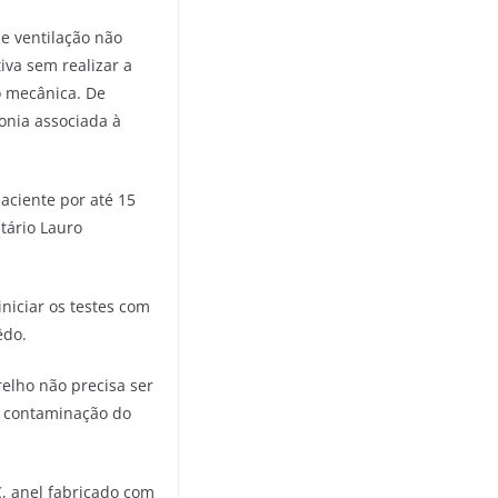
e ventilação não
iva sem realizar a
o mecânica. De
onia associada à
aciente por até 15
itário Lauro
niciar os testes com
êdo.
elho não precisa ser
a contaminação do
, anel fabricado com