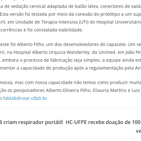
de vedação cervical adaptada de balão látex, conectores de saíd
Esta versão foi testada por meio da conexão do protótipo a um supo
ril, em Unidade de Terapia Intensiva (UTI) do Hospital Universitár
orrências e foi constatada viabilidade.
este foi Alberto Filho, um dos desenvolvedores do capacete. Um se
bril, no Hospital Alberto Urquiza Wanderley, da Unimed, em João Pe
e, embora o processo de fabricação seja simples, a equipe ainda e
mentar a capacidade de produção após a regulamentação pela Anv
massa, mas com nossa capacidade não temos como produzir muita
 os pesquisadores Alberto Oliveira Filho, Eliauria Martins e Luiz
lo
fablab@cear.ufpb.br
.
 criam respirador portátil
HC-UFPE recebe doação de 100
ve