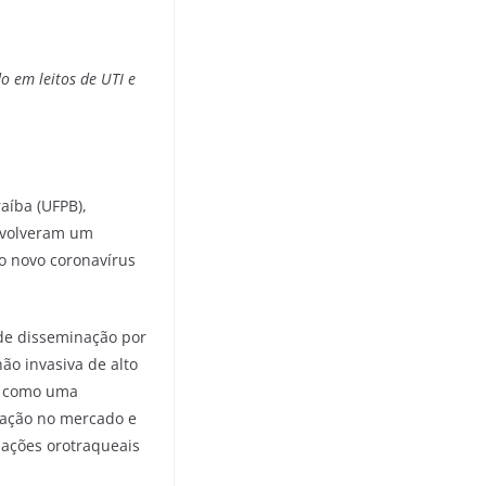
o em leitos de UTI e
aíba (UFPB),
envolveram um
lo novo coronavírus
 de disseminação por
ão invasiva de alto
ta como uma
ilação no mercado e
bações orotraqueais