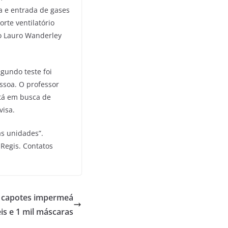
a e entrada de gases
rte ventilatório
io Lauro Wanderley
gundo teste foi
ssoa. O professor
stá em busca de
isa.
s unidades”.
 Regis. Contatos
 capotes impermeá
is e 1 mil máscaras