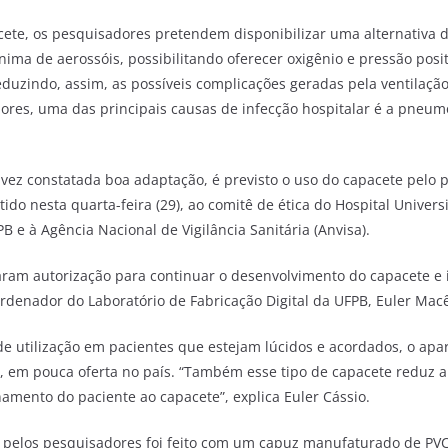
cete, os pesquisadores pretendem disponibilizar uma alternativa d
ima de aerossóis, possibilitando oferecer oxigênio e pressão posit
eduzindo, assim, as possíveis complicações geradas pela ventilaçã
res, uma das principais causas de infecção hospitalar é a pneum
ez constatada boa adaptação, é previsto o uso do capacete pelo p
tido nesta quarta-feira (29), ao comitê de ética do Hospital Univers
 e à Agência Nacional de Vigilância Sanitária (Anvisa).
aram autorização para continuar o desenvolvimento do capacete e i
rdenador do Laboratório de Fabricação Digital da UFPB, Euler Mac
 utilização em pacientes que estejam lúcidos e acordados, o apar
TI, em pouca oferta no país. “Também esse tipo de capacete reduz 
namento do paciente ao capacete”, explica Euler Cássio.
 pelos pesquisadores foi feito com um capuz manufaturado de PVC