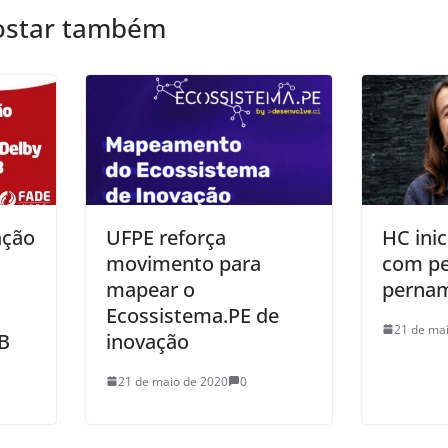
ostar também
UFPE reforça
HC ini
ação
movimento para
com pe
mapear o
perna
Ecossistema.PE de
21 de ma
inovação
B
21 de maio de 2020
0