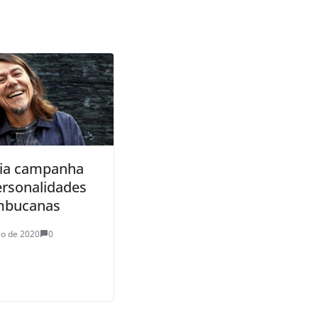
cia campanha
rsonalidades
mbucanas
io de 2020
0