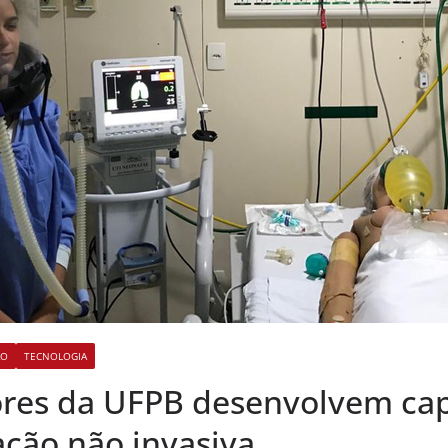
ÃO
TECNOLOGIA
res da UFPB desenvolvem ca
ação não invasiva