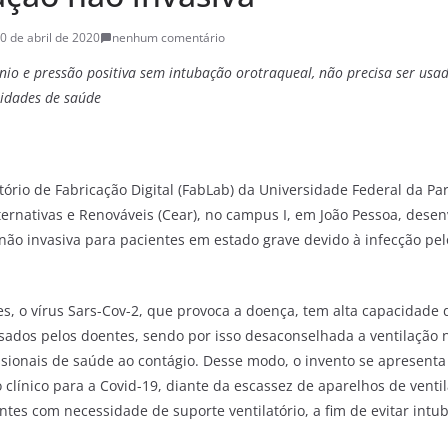
0 de abril de 2020
nenhum comentário
io e pressão positiva sem intubação orotraqueal, não precisa ser usad
idades de saúde
ório de Fabricação Digital (FabLab) da Universidade Federal da Par
ternativas e Renováveis (Cear), no campus I, em João Pessoa, des
não invasiva para pacientes em estado grave devido à infecção pe
, o vírus Sars-Cov-2, que provoca a doença, tem alta capacidade
sados pelos doentes, sendo por isso desaconselhada a ventilação n
issionais de saúde ao contágio. Desse modo, o invento se apresen
o clínico para a Covid-19, diante da escassez de aparelhos de vent
tes com necessidade de suporte ventilatório, a fim de evitar intu