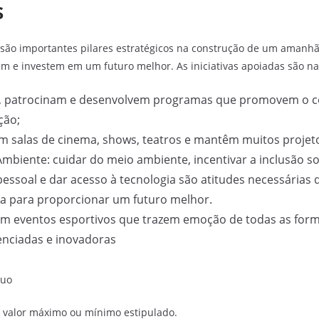
s
são importantes pilares estratégicos na construção de um amanhã 
am e investem em um futuro melhor. As iniciativas apoiadas são na
, patrocinam e desenvolvem programas que promovem o 
ção;
m salas de cinema, shows, teatros e mantêm muitos projeto
mbiente: cuidar do meio ambiente, incentivar a inclusão soc
essoal e dar acesso à tecnologia são atitudes necessárias
ica para proporcionar um futuro melhor.
am eventos esportivos que trazem emoção de todas as for
enciadas e inovadoras
nuo
á valor máximo ou mínimo estipulado.