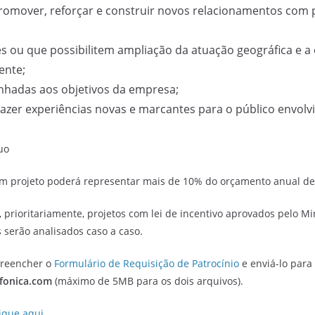
promover, reforçar e construir novos relacionamentos com 
es ou que possibilitem ampliação da atuação geográfica e a
ente;
inhadas aos objetivos da empresa;
razer experiências novas e marcantes para o público envolv
uo
m projeto poderá representar mais de 10% do orçamento anual de 
, prioritariamente, projetos com lei de incentivo aprovados pelo Mi
 serão analisados caso a caso.
preencher o
Formulário de Requisição de Patrocínio
e enviá-lo para 
efonica.com
(máximo de 5MB para os dois arquivos).
lique aqui
.