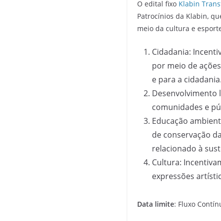
O edital fixo
Klabin Tran
Patrocínios da Klabin, q
meio da cultura e esport
Cidadania: Incent
por meio de ações 
e para a cidadania
Desenvolvimento l
comunidades e púb
Educação ambienta
de conservação da
relacionado à sust
Cultura: Incentiv
expressões artísti
Data limite
: Fluxo Contín