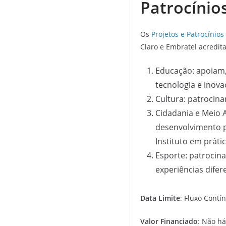
Patrocínio
Os
Projetos e Patrocínios
Claro e Embratel acredit
Educação: apoiam
tecnologia e inova
Cultura: patrocina
Cidadania e Meio A
desenvolvimento p
Instituto em prát
Esporte: patrocin
experiências difer
Data Limite
: Fluxo Contí
Valor Financiado
: Não h