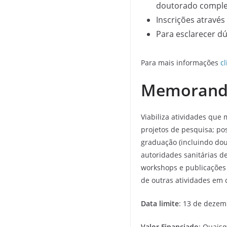
doutorado comple
Inscrições atravé
Para esclarecer d
Para mais informações
c
Memorando
Viabiliza atividades que
projetos de pesquisa; po
graduação (incluindo dou
autoridades sanitárias d
workshops e publicações 
de outras atividades em c
Data limite
: 13 de dezem
Valor Financiado
: Quais