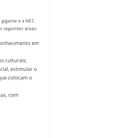
gigante e a NET,
s seguintes àreas:
conhecimento em
s culturais;
ial, estimular o
 que colocam o
mas, com