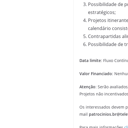
Possibilidade de 
estratégicos;
Projetos itinerant
calendário consist
Contrapartidas al
Possibilidade de t
Data limite
: Fluxo Contín
Valor Financiado
: Nenhu
Atenção
: Serão avaliados
Projetos não incentivados
Os interessados devem 
mail
patrocinios.br@tel
Para mais informações
c