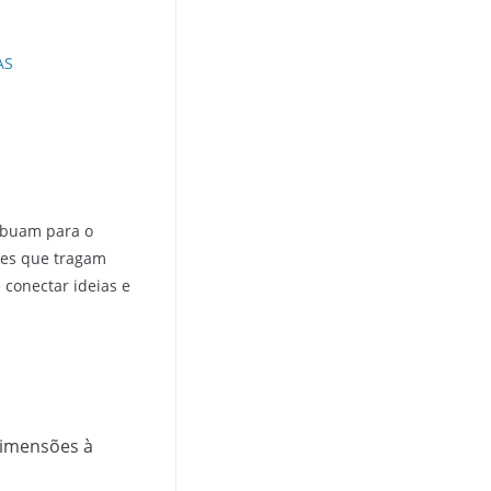
AS
ribuam para o
res que tragam
conectar ideias e
dimensões à