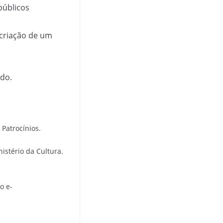
públicos
 criação de um
ido.
Patrocínios.
nistério da Cultura.
o e-