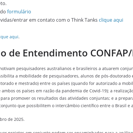
to.
s do
formulário
úvidas/entrar em contato com o Think Tanks
clique aqui
lique aqui
.
 de Entendimento CONFAP/
 motivam pesquisadores australianos e brasileiros a atuarem conj
ssibilita a mobilidade de pesquisadores, alunos de pós-doutorado 
torado e mestrado) entre os países (quando for autorizado a mobi
e ambos os países em razão da pandemia de Covid-19); a realizaçã
para promover os resultados das atividades conjuntas; e a prepa
onjunto que possibilitem o intercâmbio científico entre o Brasil e a
bro de 2025.
quer projetos em conjunto podem ser encaminhados para a anális