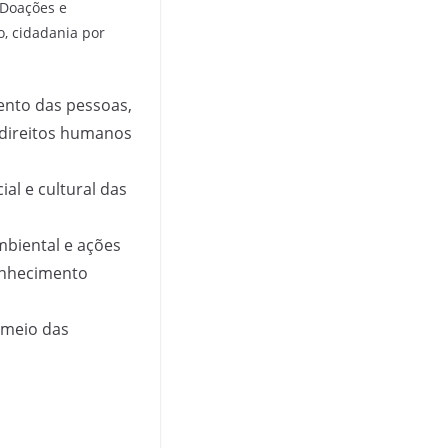
 Doações e
o, cidadania por
ento das pessoas,
s direitos humanos
al e cultural das
mbiental e ações
onhecimento
 meio das