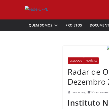
Pular
para
o
conteúdo
QUEM SOMOS
PROJETOS
DOCUMEN
DESTAQUE
NOTÍCIAS
Radar de Op
Dezembro 
Bianca Rego
12 de dezemb
Instituto N