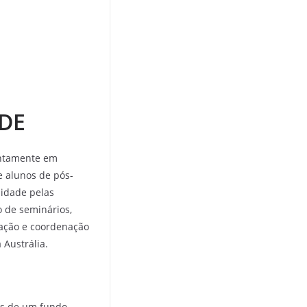
DE
untamente em
e alunos de pós-
lidade pelas
o de seminários,
ração e coordenação
 Austrália.
es de um fundo