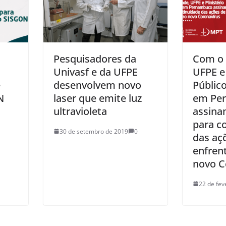
Pesquisadores da
Com o 
Univasf e da UFPE
UFPE e
e
desenvolvem novo
Públic
N
laser que emite luz
em Pe
ultravioleta
assina
para c
30 de setembro de 2019
0
das aç
enfren
novo C
22 de fev