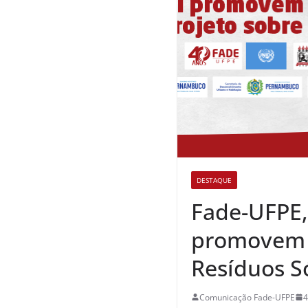
DESTAQUE
Fade-UFPE,
promovem r
Resíduos S
Comunicação Fade-UFPE
4