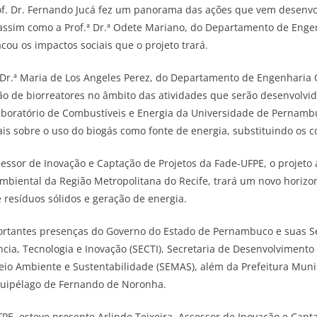
rof. Dr. Fernando Jucá fez um panorama das ações que vem desenv
 assim como a Prof.ª Dr.ª Odete Mariano, do Departamento de Engen
cou os impactos sociais que o projeto trará.
ª Dr.ª Maria de Los Angeles Perez, do Departamento de Engenhari
ão de biorreatores no âmbito das atividades que serão desenvolvida
boratório de Combustíveis e Energia da Universidade de Pernambuc
ais sobre o uso do biogás como fonte de energia, substituindo os c
sessor de Inovação e Captação de Projetos da Fade-UFPE, o projeto 
mbiental da Região Metropolitana do Recife, trará um novo horizo
 resíduos sólidos e geração de energia.
ortantes presenças do Governo do Estado de Pernambuco e suas Se
ncia, Tecnologia e Inovação (SECTI), Secretaria de Desenvolviment
eio Ambiente e Sustentabilidade (SEMAS), além da Prefeitura Mun
quipélago de Fernando de Noronha.
E, esteve presente Arlindo Teixeira, Assessor de Inovação e Capta