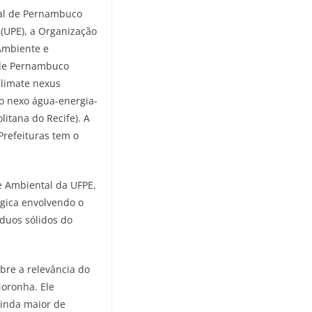
ral de Pernambuco
(UPE), a Organização
Ambiente e
 de Pernambuco
climate nexus
 o nexo água-energia-
itana do Recife). A
Prefeituras tem o
e Ambiental da UFPE,
ógica envolvendo o
duos sólidos do
bre a relevância do
Noronha. Ele
ainda maior de