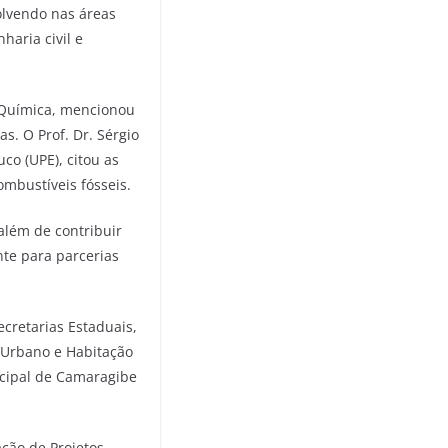
olvendo nas áreas
haria civil e
a Química, mencionou
s. O Prof. Dr. Sérgio
o (UPE), citou as
ombustíveis fósseis.
além de contribuir
nte para parcerias
cretarias Estaduais,
o Urbano e Habitação
icipal de Camaragibe
ção de Projetos,