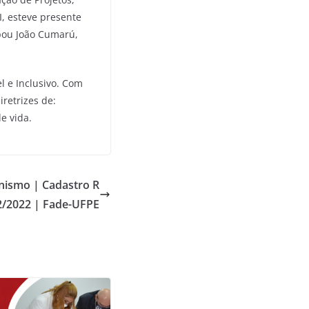
I, esteve presente
ipou João Cumarú,
l e Inclusivo. Com
retrizes de:
e vida.
nismo | Cadastro R
32/2022 | Fade-UFPE