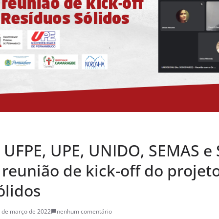
 UFPE, UPE, UNIDO, SEMAS e 
eunião de kick-off do projet
ólidos
 de março de 2022
nenhum comentário