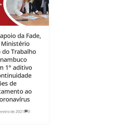
apoio da Fade,
 Ministério
o do Trabalho
rnambuco
m 1° aditivo
ontinuidade
ões de
tamento ao
oronavírus
ereiro de 2021
0