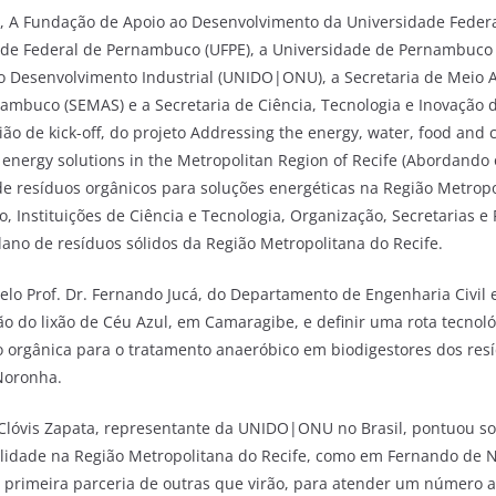
3), A Fundação de Apoio ao Desenvolvimento da Universidade Fede
ade Federal de Pernambuco (UFPE), a Universidade de Pernambuco 
o Desenvolvimento Industrial (UNIDO|ONU), a Secretaria de Meio 
nambuco (SEMAS) e a Secretaria de Ciência, Tecnologia e Inovação
ião de kick-off, do projeto Addressing the energy, water, food and 
 energy solutions in the Metropolitan Region of Recife (Abordando
de resíduos orgânicos para soluções energéticas na Região Metropol
, Instituições de Ciência e Tecnologia, Organização, Secretarias e 
plano de resíduos sólidos da Região Metropolitana do Recife.
lo Prof. Dr. Fernando Jucá, do Departamento de Engenharia Civil 
ão do lixão de Céu Azul, em Camaragibe, e definir uma rota tecnol
 orgânica para o tratamento anaeróbico em biodigestores dos resí
Noronha.
 Clóvis Zapata, representante da UNIDO|ONU no Brasil, pontuou so
ilidade na Região Metropolitana do Recife, como em Fernando de 
 primeira parceria de outras que virão, para atender um número 