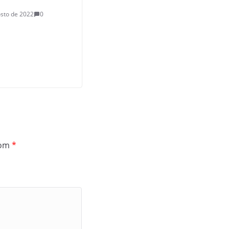
sto de 2022
0
com
*