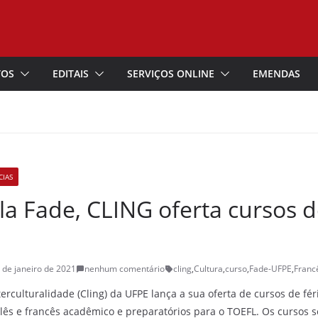
TOS
EDITAIS
SERVIÇOS ONLINE
EMENDAS
CIAS
a Fade, CLING oferta cursos d
 de janeiro de 2021
nenhum comentário
cling
,
Cultura
,
curso
,
Fade-UFPE
,
Franc
erculturalidade (Cling) da UFPE lança a sua oferta de cursos de fér
glês e francês acadêmico e preparatórios para o TOEFL. Os cursos s