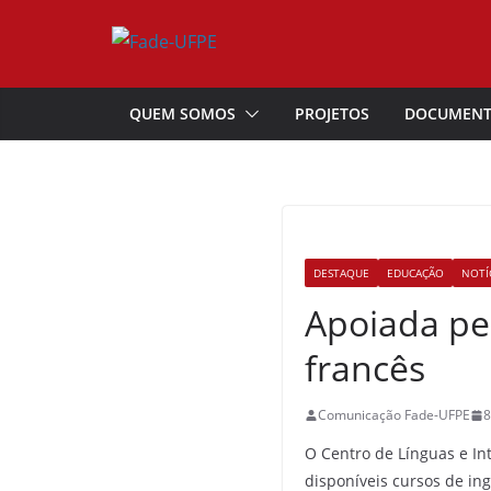
Pular
para
o
conteúdo
QUEM SOMOS
PROJETOS
DOCUMEN
DESTAQUE
EDUCAÇÃO
NOTÍ
Apoiada pel
francês
Comunicação Fade-UFPE
8
O Centro de Línguas e Int
disponíveis cursos de in