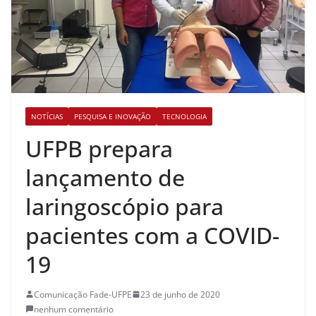
NOTÍCIAS
PESQUISA E INOVAÇÃO
TECNOLOGIA
UFPB prepara
lançamento de
laringoscópio para
pacientes com a COVID-
19
Comunicação Fade-UFPE
23 de junho de 2020
nenhum comentário