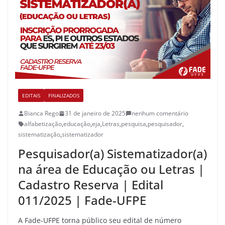
EDITAIS
FINALIZADOS
Bianca Rego
31 de janeiro de 2025
nenhum comentário
alfabetização
,
educação
,
eja
,
Letras
,
pesquisa
,
pesquisador
,
sistematização
,
sistematizador
Pesquisador(a) Sistematizador(a)
na área de Educação ou Letras |
Cadastro Reserva | Edital
011/2025 | Fade-UFPE
A Fade-UFPE torna público seu edital de número