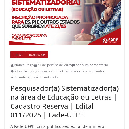
EDITAIS
FINALIZADOS
Bianca Rego
31 de janeiro de 2025
nenhum comentário
alfabetização
,
educação
,
eja
,
Letras
,
pesquisa
,
pesquisador
,
sistematização
,
sistematizador
Pesquisador(a) Sistematizador(a)
na área de Educação ou Letras |
Cadastro Reserva | Edital
011/2025 | Fade-UFPE
A Fade-UFPE torna público seu edital de número