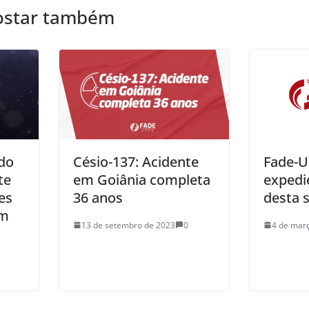
ostar também
 do
Césio-137: Acidente
Fade-U
te
em Goiânia completa
expedi
es
36 anos
desta s
em
13 de setembro de 2023
0
4 de mar