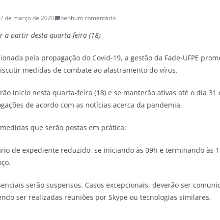
7 de março de 2020
nenhum comentário
 a partir desta quarta-feira (18)
ionada pela propagação do Covid-19, a gestão da Fade-UFPE prom
discutir medidas de combate ao alastramento do vírus.
terão início nesta quarta-feira (18) e se manterão ativas até o dia 
rogações de acordo com as notícias acerca da pandemia.
s medidas que serão postas em prática:
ário de expediente reduzido, se iniciando às 09h e terminando às 1
oço.
enciais serão suspensos. Casos excepcionais, deverão ser comuni
endo ser realizadas reuniões por Skype ou tecnologias similares.