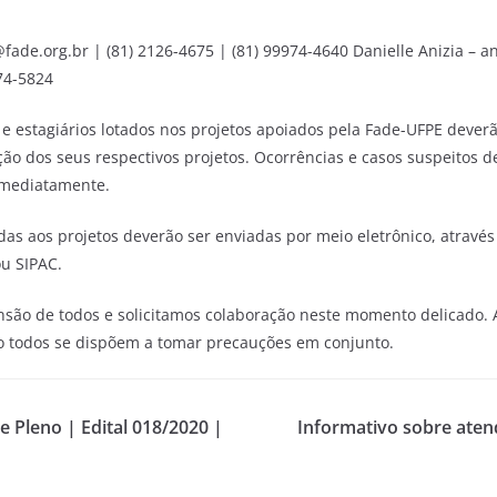
ade.org.br | (81) 2126-4675 | (81) 99974-4640 Danielle Anizia – a
974-5824
 e estagiários lotados nos projetos apoiados pela Fade-UFPE deverã
ão dos seus respectivos projetos. Ocorrências e casos suspeitos d
imediatamente.
adas aos projetos deverão ser enviadas por meio eletrônico, através
u SIPAC.
ão de todos e solicitamos colaboração neste momento delicado. 
o todos se dispõem a tomar precauções em conjunto.
 Pleno | Edital 018/2020 |
Informativo sobre aten