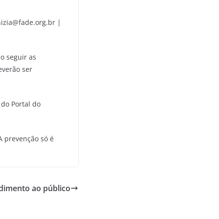
nizia@fade.org.br |
o seguir as
everão ser
 do Portal do
A prevenção só é
dimento ao público