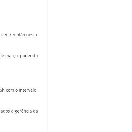
oveu reunião nesta
31 de março, podendo
6h com o intervalo
cados à gerência da