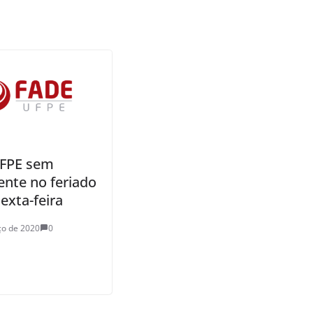
FPE sem
ente no feriado
exta-feira
ço de 2020
0