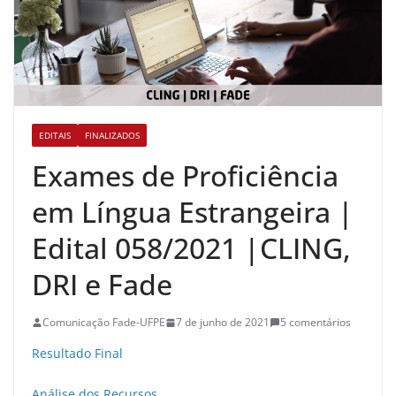
EDITAIS
FINALIZADOS
Exames de Proficiência
em Língua Estrangeira |
Edital 058/2021 |CLING,
DRI e Fade
Comunicação Fade-UFPE
7 de junho de 2021
5 comentários
Resultado Final
Análise dos Recursos