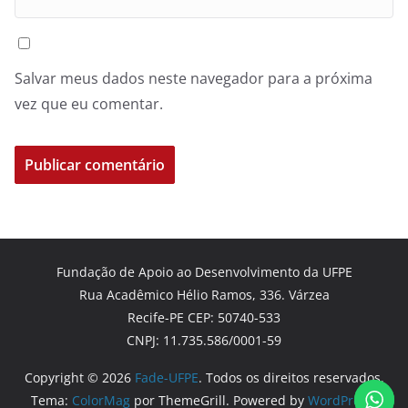
Salvar meus dados neste navegador para a próxima
vez que eu comentar.
Fundação de Apoio ao Desenvolvimento da UFPE
Rua Acadêmico Hélio Ramos, 336. Várzea
Recife-PE CEP: 50740-533
CNPJ: 11.735.586/0001-59
Copyright © 2026
Fade-UFPE
. Todos os direitos reservados.
Tema:
ColorMag
por ThemeGrill. Powered by
WordPress
.