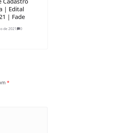
e Cadastro
 | Edital
21 | Fade
io de 2021
0
com
*