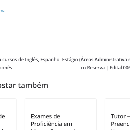
ama
a cursos de Inglês, Espanho
Estágio (Áreas Administrativa 
aponês
ro Reserva | Edital 0
ostar também
de
Exames de
Tutor –
Proficiência em
Preenc