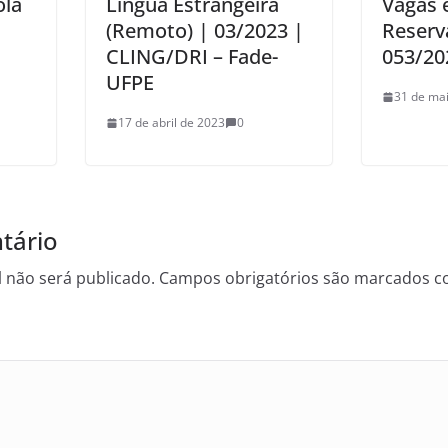
ola
Língua Estrangeira
Vagas 
(Remoto) | 03/2023 |
Reserva
CLING/DRI – Fade-
053/20
UFPE
31 de ma
17 de abril de 2023
0
tário
 não será publicado.
Campos obrigatórios são marcados 