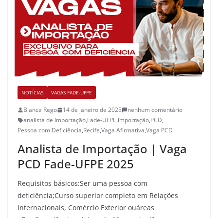
NOTÍCIAS
VAGAS FADE-UFPE
Bianca Rego
14 de janeiro de 2025
nenhum comentário
analista de importação
,
Fade-UFPE
,
importação
,
PCD
,
Pessoa com Deficiência
,
Recife
,
Vaga Afirmativa
,
Vaga PCD
Analista de Importação | Vaga
PCD Fade-UFPE 2025
Requisitos básicos:Ser uma pessoa com
deficiência;Curso superior completo em Relações
Internacionais, Comércio Exterior ouáreas