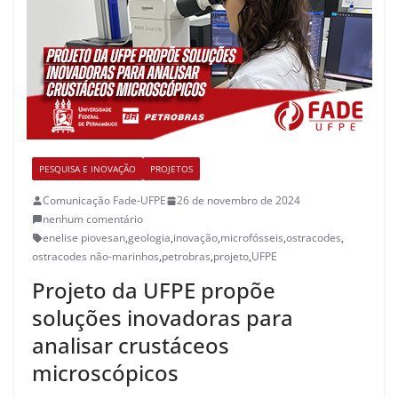
PESQUISA E INOVAÇÃO
PROJETOS
Comunicação Fade-UFPE
26 de novembro de 2024
nenhum comentário
enelise piovesan
,
geologia
,
inovação
,
microfósseis
,
ostracodes
,
ostracodes não-marinhos
,
petrobras
,
projeto
,
UFPE
Projeto da UFPE propõe
soluções inovadoras para
analisar crustáceos
microscópicos