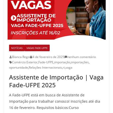
NOTÍCIAS
VAGAS FADE-UFPE
Bianca Rego
4 de fevereiro de 2025
nenhum comentário
Comércio Exterior
,
Fade-UFPE
,
importação
,
importações
,
oportunidade
,
Relações Internacionais
,
ri
,
vaga
Assistente de Importação | Vaga
Fade-UFPE 2025
A Fade-UFPE está em busca de Assistente de
Importação para trabalhar conosco! Inscrições até dia
16 de fevereiro. Requisitos básicos:Curso