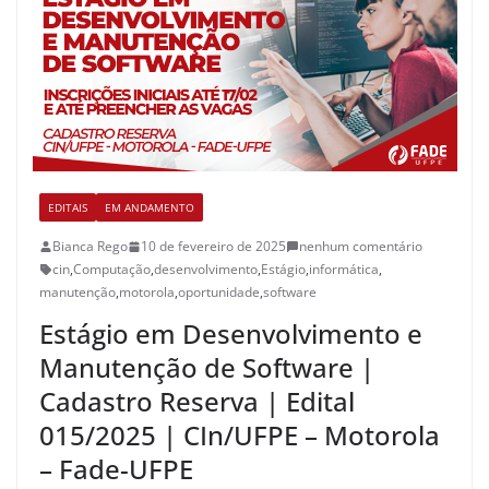
EDITAIS
EM ANDAMENTO
Bianca Rego
10 de fevereiro de 2025
nenhum comentário
cin
,
Computação
,
desenvolvimento
,
Estágio
,
informática
,
manutenção
,
motorola
,
oportunidade
,
software
Estágio em Desenvolvimento e
Manutenção de Software |
Cadastro Reserva | Edital
015/2025 | CIn/UFPE – Motorola
– Fade-UFPE