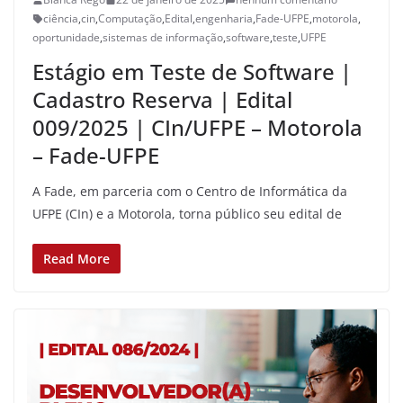
ciência
,
cin
,
Computação
,
Edital
,
engenharia
,
Fade-UFPE
,
motorola
,
oportunidade
,
sistemas de informação
,
software
,
teste
,
UFPE
Estágio em Teste de Software |
Cadastro Reserva | Edital
009/2025 | CIn/UFPE – Motorola
– Fade-UFPE
A Fade, em parceria com o Centro de Informática da
UFPE (CIn) e a Motorola, torna público seu edital de
Read More