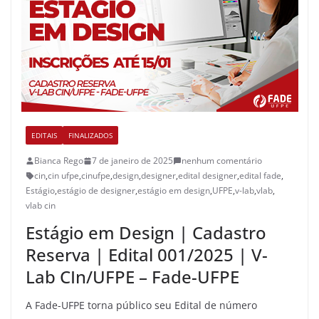
EDITAIS
FINALIZADOS
Bianca Rego
7 de janeiro de 2025
nenhum comentário
cin
,
cin ufpe
,
cinufpe
,
design
,
designer
,
edital designer
,
edital fade
,
Estágio
,
estágio de designer
,
estágio em design
,
UFPE
,
v-lab
,
vlab
,
vlab cin
Estágio em Design | Cadastro
Reserva | Edital 001/2025 | V-
Lab CIn/UFPE – Fade-UFPE
A Fade-UFPE torna público seu Edital de número