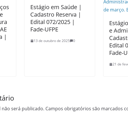
iços
Estágio em Saúde |
e
Cadastro Reserva |
ura
Edital 072/2025 |
Estági
NAE
Fade-UFPE
e Admi
a |
Cadast
13 de outubro de 2025
0
Edital 
Fade-U
21 de fev
ário
 não será publicado.
Campos obrigatórios são marcados 