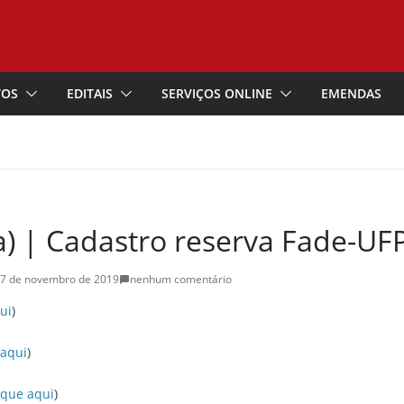
TOS
EDITAIS
SERVIÇOS ONLINE
EMENDAS
a) | Cadastro reserva Fade-UF
7 de novembro de 2019
nenhum comentário
ui
)
 aqui
)
ique aqui
)