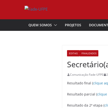
Pular
para
o
conteúdo
QUEM SOMOS
PROJETOS
DOCUMEN
EDITAIS
FINALIZADOS
Secretário(
Comunicação Fade-UFPE
2
Resultado final (
clique aq
Resultado parcial (
clique
Resultado da 2ª etapa (
cl