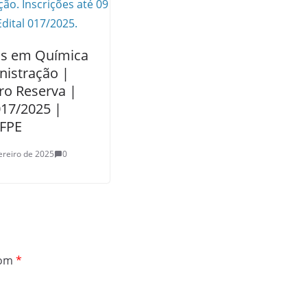
os em Química
nistração |
ro Reserva |
017/2025 |
FPE
ereiro de 2025
0
com
*