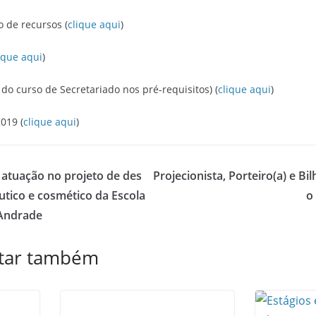
o de recursos (
clique aqui
)
ique aqui
)
o do curso de Secretariado nos pré-requisitos) (
clique aqui
)
019 (
clique aqui
)
 atuação no projeto de des
Projecionista, Porteiro(a) e Bil
tico e cosmético da Escola
o
Andrade
star também