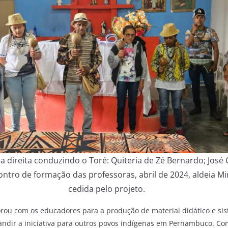
 direita conduzindo o Toré: Quiteria de Zé Bernardo; José 
contro de formação das professoras, abril de 2024, aldeia M
cedida pelo projeto.
rou com os educadores para a produção de material didático e si
andir a iniciativa para outros povos indígenas em Pernambuco. C