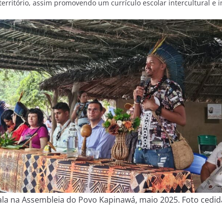
 território, assim promovendo um currículo escolar intercultural e i
ala na Assembleia do Povo Kapinawá, maio 2025. Foto cedida