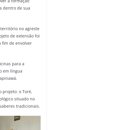
over a formação
a dentro de sua
erritório no agreste
jeto de extensão foi
a fim de envolver
icinas para a
o em língua
Kapinawá.
projeto: o Toré,
eológico situado no
saberes tradicionais.