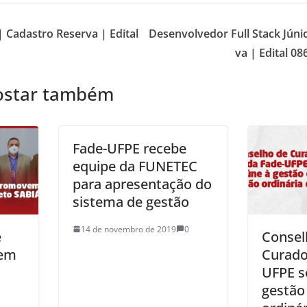
 Cadastro Reserva | Edital
Desenvolvedor Full Stack Júni
va | Edital 0
ostar também
Fade-UFPE recebe
equipe da FUNETEC
para apresentação do
sistema de gestão
14 de novembro de 2019
0
e
Consel
em
Curado
UFPE s
gestão