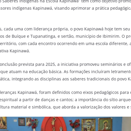
ão Saberes Indígenas na Escola Kapinawá” tem como objetivo prom
sores indígenas Kapinawá, visando aprimorar a prática pedagógic
, cada uma com liderança própria, o povo Kapinawá hoje tem seu t
 de Buíque e Tupanatinga, e sertão, município de Ibimirim. O pro
território, com cada encontro ocorrendo em uma escola diferente, 
tiva Kapinawá.
onclusão prevista para 2025, a iniciativa promoveu seminários e of
 que atuam na educação básica. As formações incluíram letrament
ica, integrando as disciplinas aos saberes tradicionais do povo 
deranças Kapinawá, foram definidos como eixos pedagógicos para o 
espiritual a partir de danças e cantos; a importância do sítio arqu
cultura material e simbólica, que aborda a valorização dos valores e 