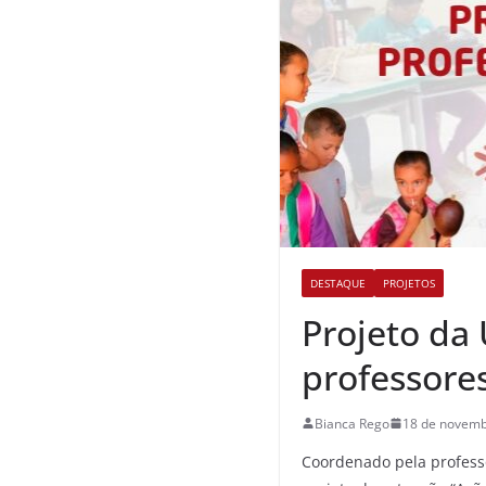
DESTAQUE
PROJETOS
Projeto da
professore
Bianca Rego
18 de novemb
Coordenado pela professo