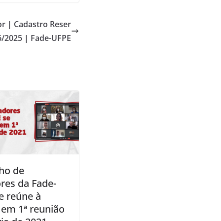
or | Cadastro Reser
86/2025 | Fade-UFPE
ho de
res da Fade-
e reúne à
 em 1ª reunião