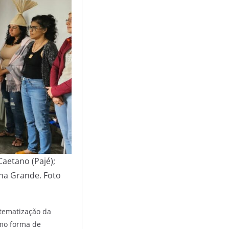
Caetano (Pajé);
ina Grande. Foto
stematização da
omo forma de