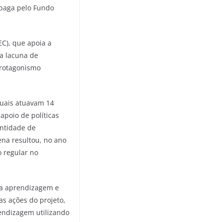
 paga pelo Fundo
C), que apoia a
a lacuna de
 protagonismo
quais atuavam 14
poio de políticas
antidade de
ena resultou, no ano
 regular no
na aprendizagem e
as ações do projeto,
endizagem utilizando