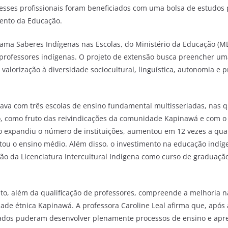
, esses profissionais foram beneficiados com uma bolsa de estudos
ento da Educação.
rama Saberes Indígenas nas Escolas, do Ministério da Educação (ME
professores indígenas. O projeto de extensão busca preencher um
valorização à diversidade sociocultural, linguística, autonomia e
ntava com três escolas de ensino fundamental multisseriadas, nas 
, como fruto das reivindicações da comunidade Kapinawá e com o a
ão expandiu o número de instituições, aumentou em 12 vezes a qu
tou o ensino médio. Além disso, o investimento na educação indíg
o da Licenciatura Intercultural Indígena como curso de graduação
eto, além da qualificação de professores, compreende a melhoria 
dade étnica Kapinawá. A professora Caroline Leal afirma que, após 
dos puderam desenvolver plenamente processos de ensino e apr