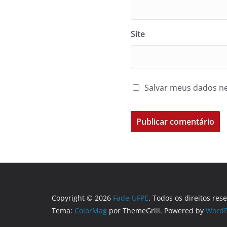
Site
Salvar meus dados ne
Copyright © 2026
Fade-UFPE
. Todos os direitos res
Tema:
ColorMag
por ThemeGrill. Powered by
WordP