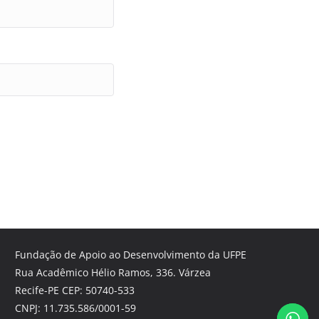
Fundação de Apoio ao Desenvolvimento da UFPE
Rua Acadêmico Hélio Ramos, 336. Várzea
Recife-PE CEP: 50740-533
CNPJ: 11.735.586/0001-59