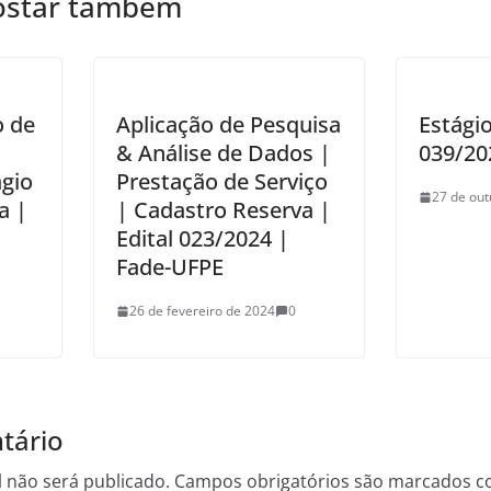
ostar também
 de
Aplicação de Pesquisa
Estágio
& Análise de Dados |
039/20
ágio
Prestação de Serviço
27 de out
a |
| Cadastro Reserva |
|
Edital 023/2024 |
Fade-UFPE
26 de fevereiro de 2024
0
tário
 não será publicado.
Campos obrigatórios são marcados 