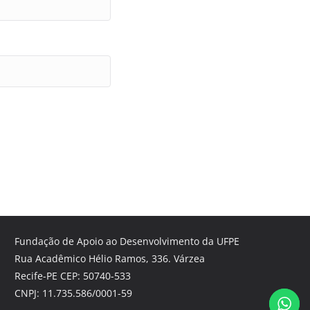
Fundação de Apoio ao Desenvolvimento da UFPE
Rua Acadêmico Hélio Ramos, 336. Várzea
Recife-PE CEP: 50740-533
CNPJ: 11.735.586/0001-59