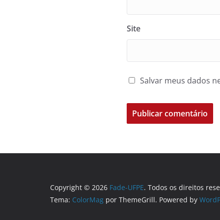
Site
Salvar meus dados ne
Copyright © 2026
Fade-UFPE
. Todos os direitos res
Tema:
ColorMag
por ThemeGrill. Powered by
WordP