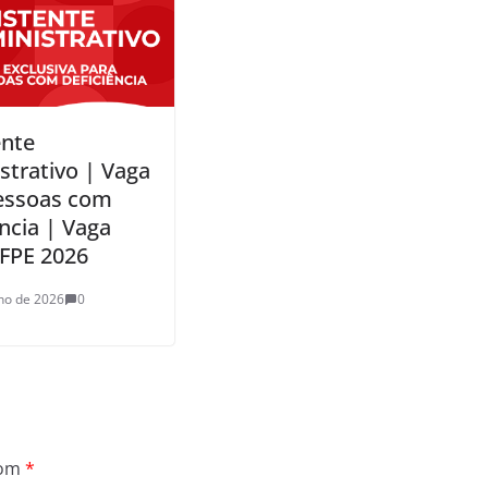
ente
strativo | Vaga
essoas com
ncia | Vaga
FPE 2026
ho de 2026
0
com
*