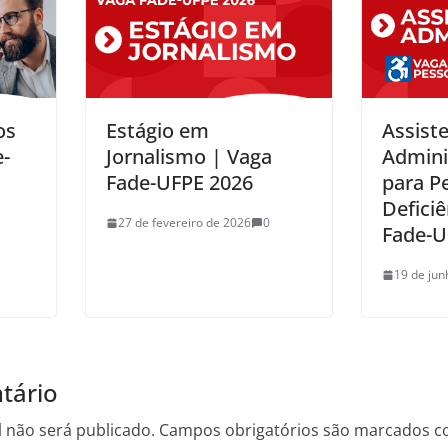
os
Estágio em
Assist
e-
Jornalismo | Vaga
Admini
Fade-UFPE 2026
para P
Deficiê
27 de fevereiro de 2026
0
Fade-U
19 de jun
tário
 não será publicado.
Campos obrigatórios são marcados 