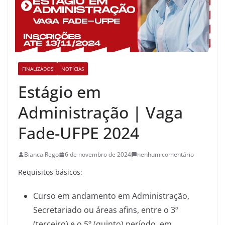
FINALIZADOS
NOTÍCIAS
Estágio em
Administração | Vaga
Fade-UFPE 2024
Bianca Rego
6 de novembro de 2024
nenhum comentário
Requisitos básicos:
Curso em andamento em Administração,
Secretariado ou áreas afins, entre o 3º
(terceiro) e o 5º (quinto) período, em