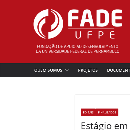
Pular
para
o
conteúdo
QUEM SOMOS
PROJETOS
DOCUMEN
EDITAIS
FINALIZADOS
Estágio em