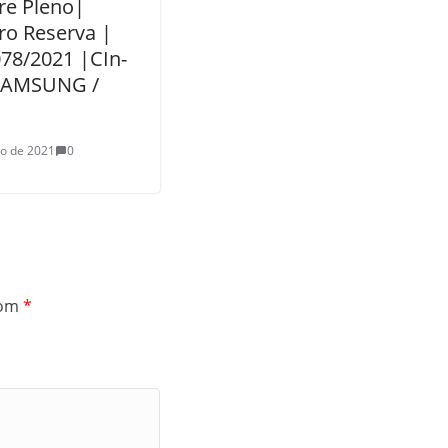
re Pleno|
ro Reserva |
078/2021 |CIn-
SAMSUNG /
ho de 2021
0
com
*