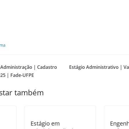
ama
 Administração | Cadastro
Estágio Administrativo | V
025 | Fade-UFPE
star também
Estágio em
Engenh