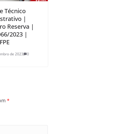
e Técnico
strativo |
ro Reserva |
066/2023 |
FPE
embro de 2023
0
com
*