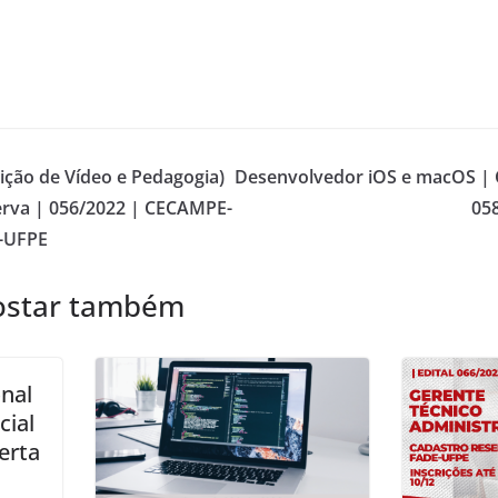
dição de Vídeo e Pedagogia)
Desenvolvedor iOS e macOS | 
erva | 056/2022 | CECAMPE-
05
-UFPE
ostar também
onal
cial
erta