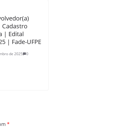
olvedor(a)
| Cadastro
 | Edital
25 | Fade-UFPE
embro de 2025
0
com
*