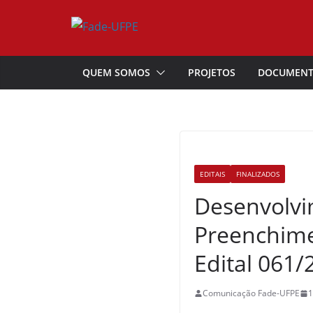
Pular
para
o
conteúdo
QUEM SOMOS
PROJETOS
DOCUMEN
EDITAIS
FINALIZADOS
Desenvolvi
Preenchime
Edital 061/
Comunicação Fade-UFPE
1