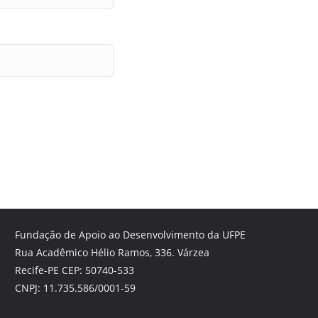
Fundação de Apoio ao Desenvolvimento da UFPE
Rua Acadêmico Hélio Ramos, 336. Várzea
Recife-PE CEP: 50740-533
CNPJ: 11.735.586/0001-59