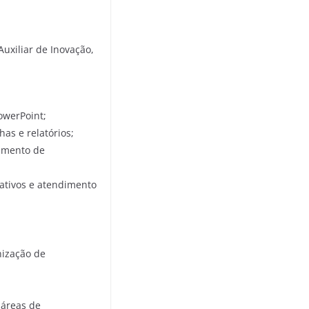
uxiliar de Inovação,
owerPoint;
as e relatórios;
hamento de
ativos e atendimento
nização de
 áreas de