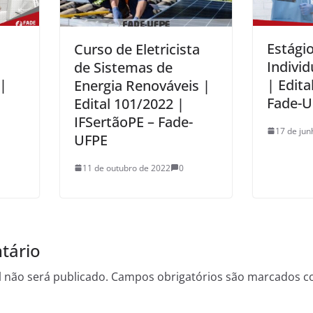
Estági
Curso de Eletricista
Individ
de Sistemas de
|
| Edita
Energia Renováveis |
Fade-U
Edital 101/2022 |
IFSertãoPE – Fade-
17 de jun
UFPE
11 de outubro de 2022
0
tário
 não será publicado.
Campos obrigatórios são marcados 