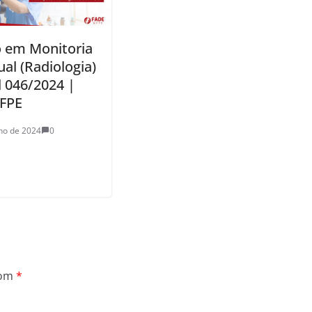
o em Monitoria
ual (Radiologia)
l 046/2024 |
FPE
ho de 2024
0
com
*