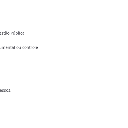
stão Pública,
cumental ou controle
;
essos.