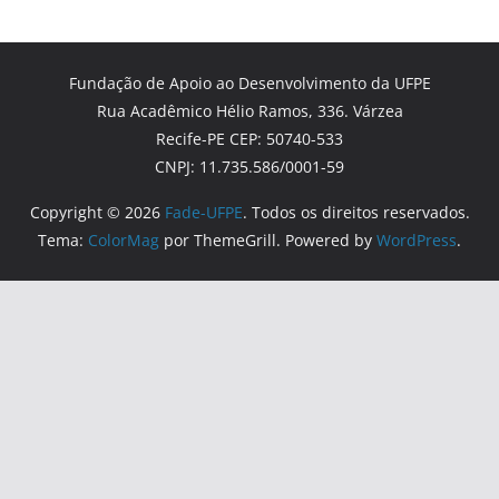
Fundação de Apoio ao Desenvolvimento da UFPE
Rua Acadêmico Hélio Ramos, 336. Várzea
Recife-PE CEP: 50740-533
CNPJ: 11.735.586/0001-59
Copyright © 2026
Fade-UFPE
. Todos os direitos reservados.
Tema:
ColorMag
por ThemeGrill. Powered by
WordPress
.